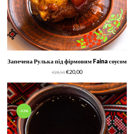
Запечена Рулька під фірмовим Faina соусом
€
20,00
€
28,50
-33%