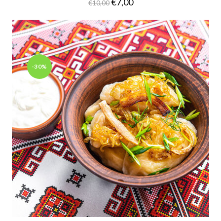
€
7,00
€
10,00
-30%